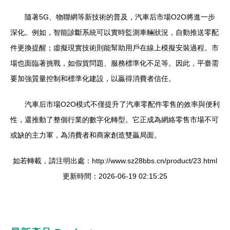
隨著5G、物聯網等新技術的普及，汽車后市場O2O將進一步
深化。例如，智能診斷系統可以實時監測車輛狀況，自動推送零配
件更換提醒；虛擬現實技術則能幫助用戶在線上模擬安裝過程。市
場也面臨著挑戰，如假貨問題、服務標準化不足等。因此，平臺需
要加強質量控制和標準化建設，以贏得消費者信任。
汽車后市場O2O模式不僅提升了汽車零配件零售的效率與便利
性，還推動了整個行業的數字化轉型。它正成為網絡零售市場不可
或缺的主力軍，為消費者和商家創造雙贏局面。
如若轉載，請注明出處：http://www.sz28bbs.cn/product/23.html
更新時間：2026-06-19 02:15:25