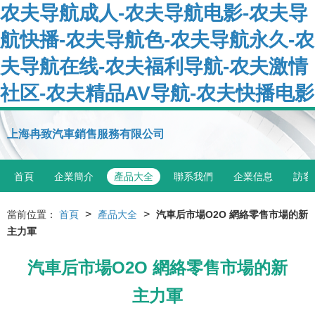
农夫导航成人-农夫导航电影-农夫导
航快播-农夫导航色-农夫导航永久-农
夫导航在线-农夫福利导航-农夫激情
社区-农夫精品AV导航-农夫快播电影
上海冉致汽車銷售服務有限公司
首頁
企業簡介
產品大全
聯系我們
企業信息
訪客
>
>
當前位置：
首頁
產品大全
汽車后市場O2O 網絡零售市場的新
主力軍
汽車后市場O2O 網絡零售市場的新
主力軍