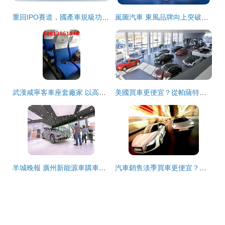
重回IPO賽道，國產車規級功率半導體龍頭深度解析與汽車銷售展望
嵐圖汽車 東風品牌向上突破的戰略支點與零配件零售布局
武漢咸寧客車座套廠家 以高性價比打造舒適駕乘體驗
美國買車更便宜？從帕薩特與卡羅拉的價格差異看中美汽車市場
羊城晚報 廣州新能源車購車補貼落地，最高1萬元助力綠色出行，汽車零配件零售迎新機遇
汽車銷售淡季買車更便宜？揭秘背后的真相