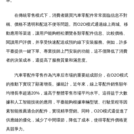
率。
在傳統零售模式下，消費者購買汽車零配件常常面臨信息不對
稱、價格不透明和配送不便等問題。而O2O模式通過線上商城、移
動應用等渠道，讓用戶能夠輕松瀏覽各類零配件信息、比較價格、
閱讀用戶評價，并享受快速配送或預約線下安裝服務。例如，許多
平臺提供一鍵下單、專業技師上門安裝的功能，這不僅降低了消費
者的決策成本，還提高了服務質量和滿意度。
汽車零配件零售作為汽車后市場的重要組成部分，在O2O模式
的推動下實現了顯著增長。據統計，近年來，線上零配件銷售額年
均增長率超過20%，遠高于整體零售市場平均水平。這得益于大數
據和人工智能技術的應用，平臺能夠根據車輛型號、行駛里程等因
素智能推薦適合的配件，實現精準營銷。同時，O2O模式還促進了
供應鏈的優化，減少了中間環節，降低了成本，使得零配件價格更
具競爭力。